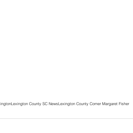
ington
Lexington County SC News
Lexington County Corner Margaret Fisher