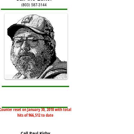
(803) 587-3144
Counter reset on January 30, 2018 with total
hits of 966,512 to date
Call Paul Kirby