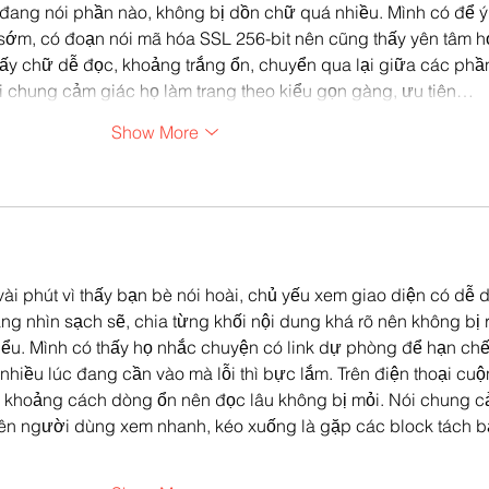
ết đang nói phần nào, không bị dồn chữ quá nhiều. Mình có để ý
ớm, có đoạn nói mã hóa SSL 256-bit nên cũng thấy yên tâm h
ấy chữ dễ đọc, khoảng trắng ổn, chuyển qua lại giữa các phầ
ói chung cảm giác họ làm trang theo kiểu gọn gàng, ưu tiên…
Show More
vài phút vì thấy bạn bè nói hoài, chủ yếu xem giao diện có dễ 
ng nhìn sạch sẽ, chia từng khối nội dung khá rõ nên không bị r
iểu. Mình có thấy họ nhắc chuyện có link dự phòng để hạn chế
nhiều lúc đang cần vào mà lỗi thì bực lắm. Trên điện thoại cuộ
 khoảng cách dòng ổn nên đọc lâu không bị mỏi. Nói chung c
tiên người dùng xem nhanh, kéo xuống là gặp các block tách b