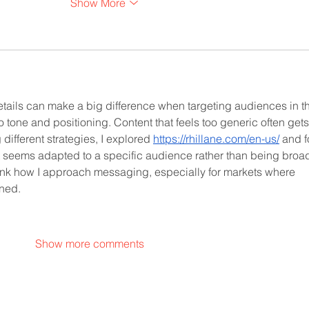
Show More
etails can make a big difference when targeting audiences in t
 tone and positioning. Content that feels too generic often gets
different strategies, I explored 
https://rhillane.com/en-us/
 and f
t seems adapted to a specific audience rather than being broad
ink how I approach messaging, especially for markets where 
ined.
Show more comments