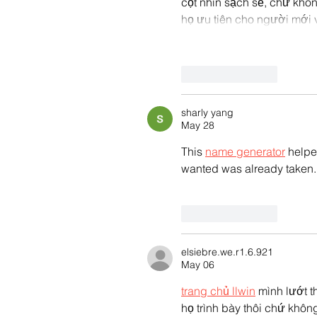
cột nhìn sạch sẽ, chữ khô
họ ưu tiên cho người mới 
Like
Reply
sharly yang
May 28
This 
name generator
 helpe
wanted was already taken.
Like
Reply
elsiebre.we.r1.6.921
May 06
trang chủ llwin
 mình lướt 
họ trình bày thôi chứ khôn