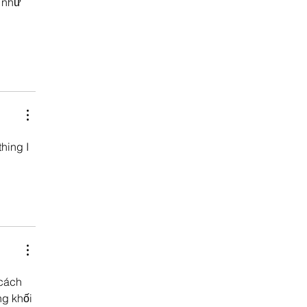
 như 
hing I 
cách 
ng khối 