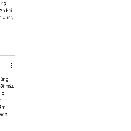
 họ 
ơn khi 
n cũng 
dùng 
ối mắt, 
 bị 
n 
ảm 
ạch 