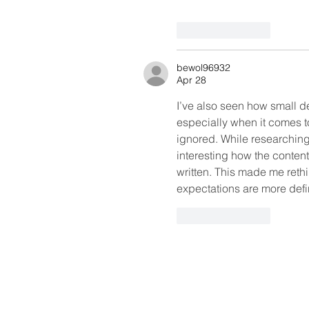
Like
Reply
bewol96932
Apr 28
I’ve also seen how small d
especially when it comes to
ignored. While researching 
interesting how the conten
written. This made me reth
expectations are more def
Like
Reply