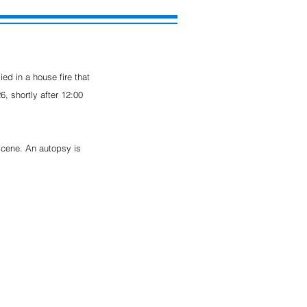
d in a house fire that 
, shortly after 12:00 
scene. An autopsy is 