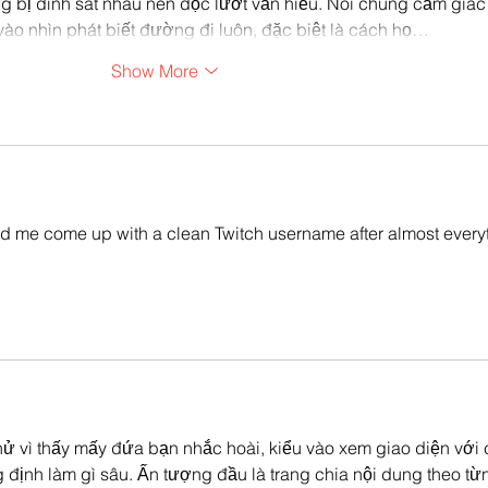
ng bị dính sát nhau nên đọc lướt vẫn hiểu. Nói chung cảm giác
vào nhìn phát biết đường đi luôn, đặc biệt là cách họ…
Show More
d me come up with a clean Twitch username after almost everyt
thử vì thấy mấy đứa bạn nhắc hoài, kiểu vào xem giao diện với 
g định làm gì sâu. Ấn tượng đầu là trang chia nội dung theo từ