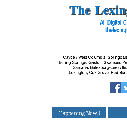
The Lexin
All Digital
thelexing
Cayce / West Columbia, Springdale
Boiling Springs, Gaston, Swansea, Pel
Samaria, Batesburg-Leesville,
Lexington, Oak Grove, Red Bank
Happening Now!!