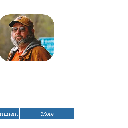
ernment
More