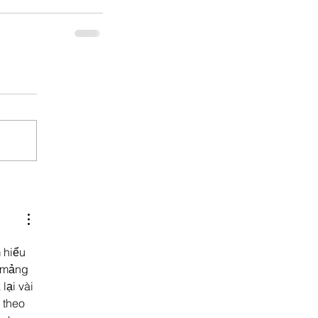
 hiểu 
g mảng 
ại vài 
 theo 