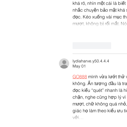
khá rõ, nhìn một cái là bi
nhắc chuyện bảo mật khá s
đọc. Kéo xuống vài mục th
mượt, không bị rối mắt. N
Like
Reply
lydiaharve.y50.4.4.4
May 01
GO888
 mình vừa lướt thử 
không. Ấn tượng đầu là tra
đọc kiểu “quét” nhanh là h
chặn, nghe cũng hợp lý vì 
mượt, chữ không quá nhỏ,
giác họ làm theo kiểu ưu 
với…