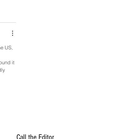
he US, 
 
ound it 
ly 
Call the Editor