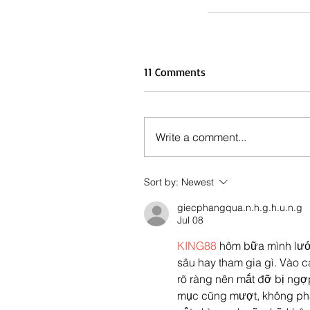
11 Comments
Write a comment...
Sort by:
Newest
giecphangqua.n.h.g.h.u.n.g
Jul 08
KING88
 hôm bữa mình lướ
sâu hay tham gia gì. Vào c
rõ ràng nên mắt đỡ bị ngợp
mục cũng mượt, không phải 